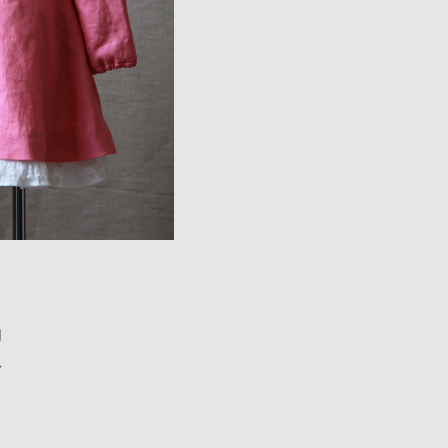
同
外
し