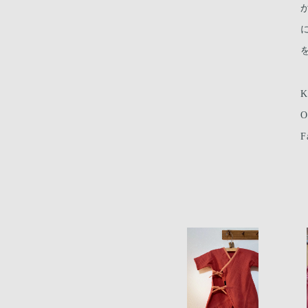
K
O
F