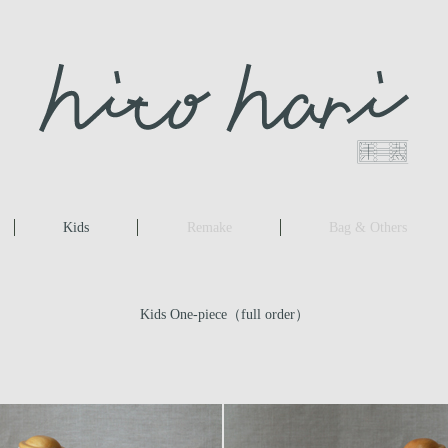
Kids
Remake
Bag & Others
Kids One-piece（full order）