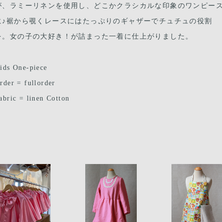
が、ラミーリネンを使用し、どこかクラシカルな印象のワンピー
に♪裾から覗くレースにはたっぷりのギャザーでチュチュの役割
を。女の子の大好き！が詰まった一着に仕上がりました。
ids One-piece
rder = fullorder
abric = linen Cotton